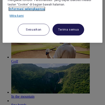
mengeklik tombol "Personalisasi" yang dapat diakses melalui
tautan "Cookie" di bagian bawah halaman.
Informasi selengkapnya
Mitra kami
Family time
Sesuaikan
Terima semua
Golf
In the mountain
Spa hotels