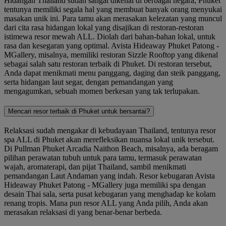
Hidangan Thailand sudah sangat dikenal di berbagai negara, Phuket
tentunya memiliki segala hal yang membuat banyak orang menyukai
masakan unik ini. Para tamu akan merasakan kelezatan yang muncul
dari cita rasa hidangan lokal yang disajikan di restoran-restoran
istimewa resor mewah ALL. Diolah dari bahan-bahan lokal, untuk
rasa dan kesegaran yang optimal. Avista Hideaway Phuket Patong -
MGallery, misalnya, memiliki restoran Sizzle Rooftop yang dikenal
sebagai salah satu restoran terbaik di Phuket. Di restoran tersebut,
Anda dapat menikmati menu panggang, daging dan steik panggang,
serta hidangan laut segar, dengan pemandangan yang
mengagumkan, sebuah momen berkesan yang tak terlupakan.
Mencari resor terbaik di Phuket untuk bersantai?
Relaksasi sudah mengakar di kebudayaan Thailand, tentunya resor
spa ALL di Phuket akan merefleksikan nuansa lokal unik tersebut.
Di Pullman Phuket Arcadia Naithon Beach, misalnya, ada beragam
pilihan perawatan tubuh untuk para tamu, termasuk perawatan
wajah, aromaterapi, dan pijat Thailand, sambil menikmati
pemandangan Laut Andaman yang indah. Resor kebugaran Avista
Hideaway Phuket Patong - MGallery juga memiliki spa dengan
desain Thai sala, serta pusat kebugaran yang menghadap ke kolam
renang tropis. Mana pun resor ALL yang Anda pilih, Anda akan
merasakan relaksasi di yang benar-benar berbeda.