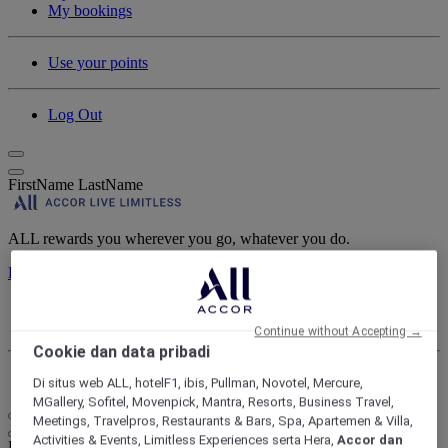
My bookings
Use your points
Log Out
FirstName LastName
ALL rewards you wherever you go, whatever you do.
Discover the Program
My account
My bookings
Continue without Accepting →
Cookie dan data pribadi
Log Out
Di situs web ALL, hotelF1, ibis, Pullman, Novotel, Mercure,
MGallery, Sofitel, Movenpick, Mantra, Resorts, Business Travel,
Meetings, Travelpros, Restaurants & Bars, Spa, Apartemen & Villa,
Activities & Events, Limitless Experiences serta Hera,
Accor dan
Life styled your way