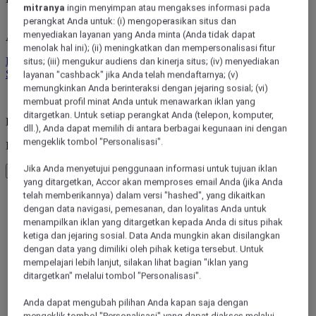
mitranya
ingin menyimpan atau mengakses informasi pada
perangkat Anda untuk: (i) mengoperasikan situs dan
menyediakan layanan yang Anda minta (Anda tidak dapat
ALL rewards you wherever you go, whatever you do.
menolak hal ini); (ii) meningkatkan dan mempersonalisasi fitur
Discover the Program
situs; (iii) mengukur audiens dan kinerja situs; (iv) menyediakan
Sign In
layanan "cashback" jika Anda telah mendaftarnya; (v)
memungkinkan Anda berinteraksi dengan jejaring sosial; (vi)
My bookings
membuat profil minat Anda untuk menawarkan iklan yang
ditargetkan. Untuk setiap perangkat Anda (telepon, komputer,
Back to main menu
dll.), Anda dapat memilih di antara berbagai kegunaan ini dengan
mengeklik tombol "Personalisasi".
Inspirasi
Jika Anda menyetujui penggunaan informasi untuk tujuan iklan
Kembali ke menu utama
yang ditargetkan, Accor akan memproses email Anda (jika Anda
telah memberikannya) dalam versi "hashed", yang dikaitkan
dengan data navigasi, pemesanan, dan loyalitas Anda untuk
menampilkan iklan yang ditargetkan kepada Anda di situs pihak
ketiga dan jejaring sosial. Data Anda mungkin akan disilangkan
dengan data yang dimiliki oleh pihak ketiga tersebut. Untuk
mempelajari lebih lanjut, silakan lihat bagian "iklan yang
ditargetkan" melalui tombol "Personalisasi".
By the beach
Anda dapat mengubah pilihan Anda kapan saja dengan