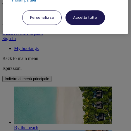
I nostri partner
Life styled your way
Personalizza
Accetta tutto
ALL rewards you wherever you go, whatever you do.
Discover the Program
Sign In
My bookings
Back to main menu
Ispirazioni
Indietro al menù principale
By the beach