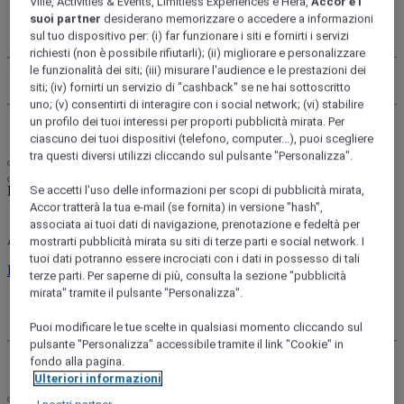
Ville, Activities & Events, Limitless Experiences e Hera,
Accor e i
My account
suoi partner
desiderano memorizzare o accedere a informazioni
My bookings
sul tuo dispositivo per: (i) far funzionare i siti e fornirti i servizi
richiesti (non è possibile rifiutarli); (ii) migliorare e personalizzare
le funzionalità dei siti; (iii) misurare l'audience e le prestazioni dei
Use your points
siti; (iv) fornirti un servizio di "cashback" se ne hai sottoscritto
uno; (v) consentirti di interagire con i social network; (vi) stabilire
un profilo dei tuoi interessi per proporti pubblicità mirata. Per
Log Out
ciascuno dei tuoi dispositivi (telefono, computer...), puoi scegliere
tra questi diversi utilizzi cliccando sul pulsante "Personalizza".
FirstName LastName
Se accetti l'uso delle informazioni per scopi di pubblicità mirata,
Accor tratterà la tua e-mail (se fornita) in versione "hash",
associata ai tuoi dati di navigazione, prenotazione e fedeltà per
ALL rewards you wherever you go, whatever you do.
mostrarti pubblicità mirata su siti di terze parti e social network. I
tuoi dati potranno essere incrociati con i dati in possesso di tali
Discover the Program
terze parti. Per saperne di più, consulta la sezione "pubblicità
mirata" tramite il pulsante "Personalizza".
My account
My bookings
Puoi modificare le tue scelte in qualsiasi momento cliccando sul
pulsante "Personalizza" accessibile tramite il link "Cookie" in
fondo alla pagina.
Log Out
Ulteriori informazioni