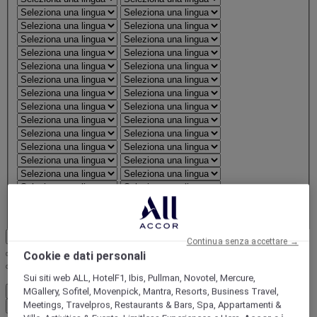
Conferma regione e lingua
Continua senza accettare →
Cookie e dati personali
FirstName LastName
Sui siti web ALL, HotelF1, Ibis, Pullman, Novotel, Mercure,
STATUS
STATUS VALUE
MGallery, Sofitel, Movenpick, Mantra, Resorts, Business Travel,
Meetings, Travelpros, Restaurants & Bars, Spa, Appartamenti &
REWARD points
1000 points