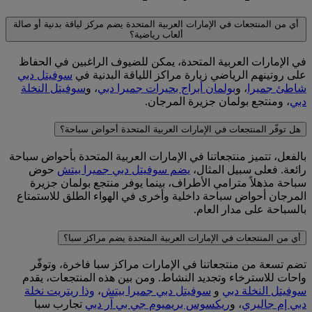
أي من المنتجعات في الإمارات العربية المتحدة يضم مركز لياقة بدنية أو صالة
ألعاب رياضية؟
في الإمارات العربية المتحدة، يمكن للضيوف الراغبين في الحفاظ
على روتينهم الرياضي زيارة مراكز اللياقة البدنية في
سوفيتل دبي
شاطئ جميرا
، و
بولمان أبراج بحيرات جميرا دبي
، و
سوفيتل النخلة
دبي
، و
منتجع بولمان جزيرة المرجان
.
هل توفّر المنتجعات في الإمارات العربية المتحدة أحواض سباحة؟
بالفعل، تتميز منتجعاتنا في الإمارات العربية المتحدة بأحواض سباحة
رائعة. فعلى سبيل المثال،
يضم سوفيتل دبي جميرا بيتش
حوض
سباحة مذهلاً مترامي الأطراف، بينما يوفر
منتجع بولمان جزيرة
المرجان
أحواض سباحة داخلية وأخرى في الهواء الطلق للاستمتاع
بالسباحة على مدار العام.
أي من المنتجعات في الإمارات العربية المتحدة يضم مراكز سبا؟
تضم تسعة من منتجعاتنا في الإمارات مراكز سبا فاخرة، وتوفّر
واحات للاسترخاء وتجديد النشاط. ومن بين هذه المنتجعات، يقدم
سوفيتل النخلة دبي
و
سوفيتل دبي جميرا بيتش
،
وذا ريتريت نخلة
دبي إم جاليري
، و
ريكسوس بريميوم جي بي آر دبي
تجارب سبا