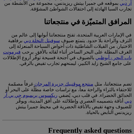
آر دبي
بموقعه في جميرا بيتش ريزيدنس، مجموعة من الأنشطة من
تجارب السبا الهادئة إلى احتفالات الشواطئ المشوّقة.
المرافق المتميّزة في منتجعاتنا
في الإمارات العربية المتحدة، تفتح منتجعاتنا أبوابها إلى عالم من
الترف والراحة بلا حدود. يتمتع ضيوف
سوفيتل النخلة دبي
برفاهية
الاختيار، من الفيلات الشاطئية ذات أحواض السباحة المنعزلة إلى
الغرف المطلة على البحر الساحر أثناء لقائه بالأفق. يرحب
فيرمونت
باب البحر - أبوظبي
بالضيوف في أجنحة فسيحة توفّر أروع الإطلالات
على جامع الشيخ زايد الكبير، ليمنحهم تجارب تفيض بالرقي.
تضم منتجعاتنا، مثل
منتجع موڤنبيك جزيرة المرجان
غرفاً مصمّمة
للاحتفاء بالثراء والراحة معاً، مع تراسات خاصة مطلّة على البحر أو
الحدائق الخضراء. في قلب دبي، يُضفي
ريكسوس بريميوم جي بي آر
دبي
أناقة بتصميمه العصري وإطلالته على أفق المدينة، ويوفّر
للضيوف وجهة تفيض بالأناقة الحضرية في محيط جميرا بيتش
ريزيدنس النابض بالحياة.
Frequently asked questions