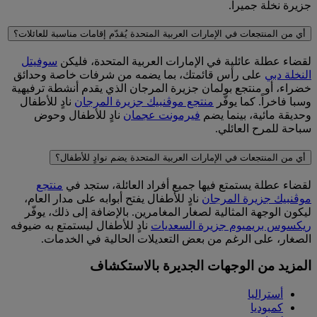
جزيرة نخلة جميرا.
أي من المنتجعات في الإمارات العربية المتحدة يُقدّم إقامات مناسبة للعائلات؟
لقضاء عطلة عائلية في الإمارات العربية المتحدة، فليكن
سوفيتل
النخلة دبي
على رأس قائمتك، بما يضمه من شرفات خاصة وحدائق
خضراء، أو
منتجع بولمان جزيرة المرجان
الذي يقدم أنشطة ترفيهية
وسبا فاخراً. كما يوفّر
منتجع موڤنبيك جزيرة المرجان
نادٍ للأطفال
وحديقة مائية، بينما يضم
فيرمونت عجمان
نادٍ للأطفال وحوض
سباحة للمرح العائلي.
أي من المنتجعات في الإمارات العربية المتحدة يضم نوادٍ للأطفال؟
لقضاء عطلة يستمتع فيها جميع أفراد العائلة، ستجد في
منتجع
موڤنبيك جزيرة المرجان
نادٍ للأطفال يفتح أبوابه على مدار العام،
ليكون الوجهة المثالية لصغار المغامرين. بالإضافة إلى ذلك، يوفّر
ريكسوس بريميوم جزيرة السعديات
نادٍ للأطفال ليستمتع به ضيوفه
الصغار، على الرغم من بعض التعديلات الحالية في الخدمات.
المزيد من الوجهات الجديرة بالاستكشاف
أستراليا
كمبوديا