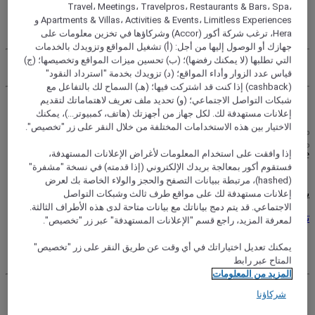
Travel، Meetings، Travelpros، Restaurants & Bars، Spa،
حسابي
Apartments & Villas، Activities & Events، Limitless Experiences و
الحجوزات الخاصة بي
Hera، ترغب شركة أكور (Accor) وشركاؤها في تخزين معلومات على
جهازك أو الوصول إليها من أجل: (أ) تشغيل المواقع وتزويدك بالخدمات
التي تطلبها (لا يمكنك رفضها)؛ (ب) تحسين ميزات المواقع وتخصيصها؛ (ج)
كسب النقاط واستخدامها
قياس عدد الزوار وأداء المواقع؛ (د) تزويدك بخدمة "استرداد النقود"
(cashback) إذا كنت قد اشتركت فيها؛ (هـ) السماح لك بالتفاعل مع
شبكات التواصل الاجتماعي؛ (و) تحديد ملف تعريف لاهتماماتك لتقديم
تسجيل الخروج
إعلانات مستهدفة لك. لكل جهاز من أجهزتك (هاتف، كمبيوتر...)، يمكنك
الاختيار بين هذه الاستخدامات المختلفة من خلال النقر على زر "تخصيص".
FirstName LastName
إذا وافقت على استخدام المعلومات لأغراض الإعلانات المستهدفة،
فستقوم أكور بمعالجة بريدك الإلكتروني (إذا قدمته) في نسخة "مشفرة"
(hashed)، مرتبطة ببيانات التصفح والحجز والولاء الخاصة بك لعرض
يكافئك برنامج ALL، أينما ذهبت، ومهما كان ما تفعله
إعلانات مستهدفة لك على مواقع طرف ثالث وشبكات التواصل
الاجتماعي. قد يتم دمج بياناتك مع بيانات متاحة لدى هذه الأطراف الثالثة.
تعرف إلى البرنامج
لمعرفة المزيد، راجع قسم "الإعلانات المستهدفة" عبر زر "تخصيص".
حسابي
يمكنك تعديل اختياراتك في أي وقت عن طريق النقر على زر "تخصيص"
الحجوزات الخاصة بي
المتاح عبر رابط
المزيد من المعلومات
تسجيل الخروج
شركاؤنا