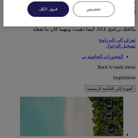
تخصيص
قبول الكل
الحياة على طريقتك
يكافئك برنامج ALL، أينما ذهبت، ومهما كان ما تفعله
تعرف إلى البرنامج
تسجيل الدخول
الحجوزات الخاصة بي
Back to main menu
Inspirations
العودة إلى القائمة الرئيسية