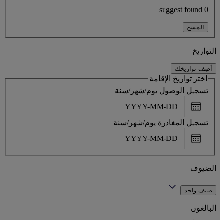
0 suggest found
المسح
التواريخ
أضِف تواريخك
اختر تواريخ الإقامة
تسجيل الوصول
يوم/شهر/سنة
Choose
date
تسجيل المغادرة
يوم/شهر/سنة
Choose
date
الضيوف
ضيف واحد
البالغون