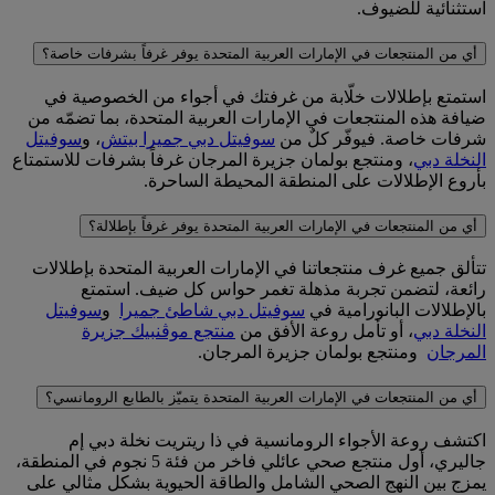
استثنائية للضيوف.
أي من المنتجعات في الإمارات العربية المتحدة يوفر غرفاً بشرفات خاصة؟
استمتع بإطلالات خلّابة من غرفتك في أجواء من الخصوصية في
ضيافة هذه المنتجعات في الإمارات العربية المتحدة، بما تضمّه من
شرفات خاصة. فيوفّر كلٌ من
سوفيتل دبي جميرا بيتش
، و
سوفيتل
النخلة دبي
، و
منتجع بولمان جزيرة المرجان
غرفاً بشرفات للاستمتاع
بأروع الإطلالات على المنطقة المحيطة الساحرة.
أي من المنتجعات في الإمارات العربية المتحدة يوفر غرفاً بإطلالة؟
تتألق جميع غرف منتجعاتنا في الإمارات العربية المتحدة بإطلالات
رائعة، لتضمن تجربة مذهلة تغمر حواس كل ضيف. استمتع
بالإطلالات البانورامية في
سوفيتل دبي شاطئ جميرا
و
سوفيتل
النخلة دبي
، أو تأمل روعة الأفق من
منتجع موڤنبيك جزيرة
المرجان
و
منتجع بولمان جزيرة المرجان
.
أي من المنتجعات في الإمارات العربية المتحدة يتميّز بالطابع الرومانسي؟
اكتشف روعة الأجواء الرومانسية في
ذا ريتريت نخلة دبي إم
جاليري
، أول منتجع صحي عائلي فاخر من فئة 5 نجوم في المنطقة،
يمزج بين النهج الصحي الشامل والطاقة الحيوية بشكل مثالي على