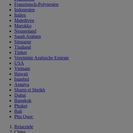
Französisch-Polynesien
Indonesien
Italien
Malediven
Marokko
Neuseeland
Saudi Arabien
Singapur
Thailand
Türkei
Vereinigte Arabische Emirate
USA
Vietnam
Hawaii
Istanbul
Antalya
Sharm el Sheikh
Dubai
Bangkok
Phuket
Bali
Phu Quoc
Reiseziele
China