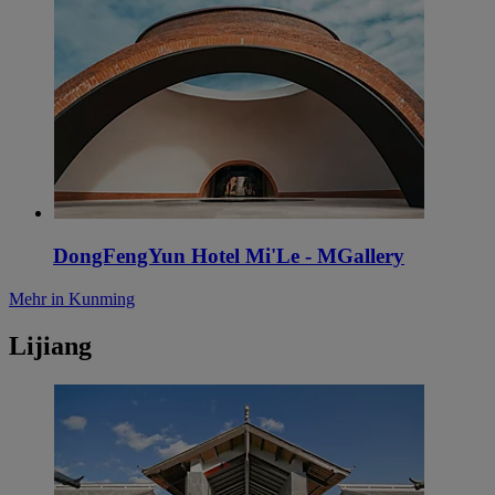
DongFengYun Hotel Mi'Le - MGallery
Mehr in Kunming
Lijiang