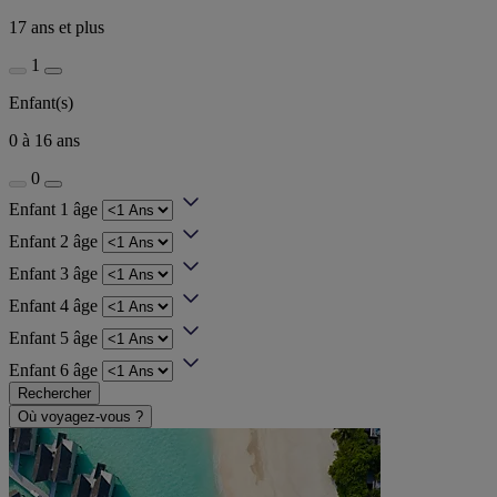
17 ans et plus
1
Enfant(s)
0 à 16 ans
0
Enfant 1 âge
Enfant 2 âge
Enfant 3 âge
Enfant 4 âge
Enfant 5 âge
Enfant 6 âge
Rechercher
Où voyagez-vous ?