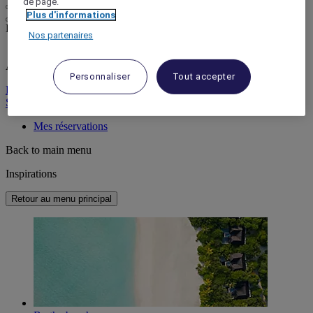
de page.
Plus d'informations
Life styled your way
Nos partenaires
ALL récompense toutes vos activités, partout.
Personnaliser
Tout accepter
Découvrir le programme
Se connecter
Mes réservations
Back to main menu
Inspirations
Retour au menu principal