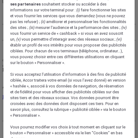
ses partenaires
souhaitent stocker ou accéder à des
informations sur votre terminal pour :
(i)
faire fonctionner les sites
Mon compte
Mes réservations
et vous fournir les services que vous demandez (vous ne pouvez
pas les refuser) ;
(ii)
améliorer et personnaliser les fonctionnalités
des sites ;
(iii)
mesurer l'audience et la performance des sites ;
(iv)
Utiliser ses points
vous fournir un service de « cashback » si vous en avez souscrit
un,
(v)
vous permettre d'interagir avec des réseaux sociaux ;
(vi)
établir un profil de vos intérêts pour vous proposer des publicités
Se déconnecter
ciblées. Pour chacun de vos terminaux (téléphone, ordinateur…),
vous pouvez choisir entre ces différentes utilisations en cliquant
sur le bouton « Personnaliser ».
FirstName LastName
Si vous acceptez l’utilisation d’information à des fins de publicité
ciblée, Accor traitera votre email (si vous l’avez donné) en version
ALL récompense toutes vos activités, partout.
« hashée », associé à vos données de navigation, de réservation
et de fidélité pour vous afficher des publicités ciblées sur des
Découvrir le programme
sites tiers et des réseaux sociaux. Vos données pourront être
croisées avec des données dont disposent ces tiers. Pour en
Mon compte
savoir plus, consultez la rubrique « publicité ciblée » via le bouton
Mes réservations
« Personnaliser ».
Vous pourrez modifier vos choix à tout moment en cliquant sur le
Se déconnecter
bouton « Personnaliser » accessible via le lien "Cookies" en bas