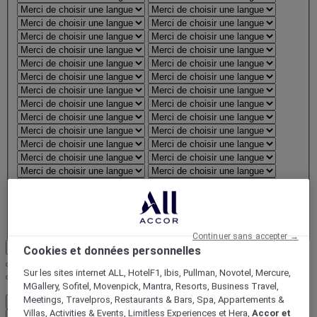
Continuer sans accepter →
Confirmer la région et la langue
Cookies et données personnelles
Sur les sites internet ALL, HotelF1, Ibis, Pullman, Novotel, Mercure,
MGallery, Sofitel, Movenpick, Mantra, Resorts, Business Travel,
FirstName LastName
Meetings, Travelpros, Restaurants & Bars, Spa, Appartements &
STATUS
STATUS VALUE
Villas, Activities & Events, Limitless Experiences et Hera,
Accor et
REWARD points
1000 points