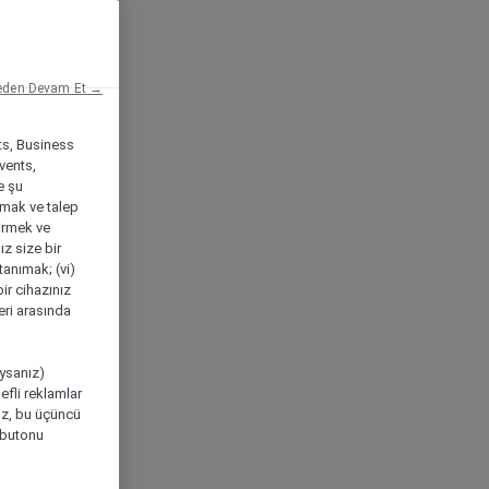
eden Devam Et →
ts, Business
vents,
e şu
amak ve talep
tirmek ve
ız size bir
tanımak; (vi)
ir cihazınız
leri arasında
ıysanız)
efli reklamlar
niz, bu üçüncü
" butonu