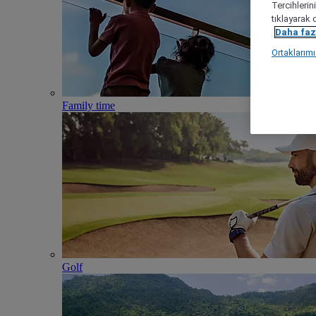
Tercihlerin
tıklayarak 
Daha fazl
Ortaklarım
Family time
Golf