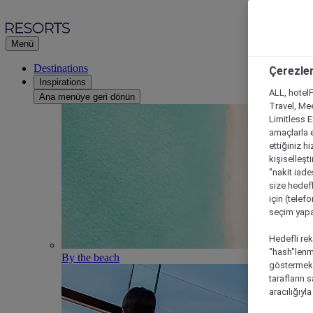
Menü
Destinations
Çerezler
Inspirations
ALL, hotelF
Ana menüye geri dönün
Travel, Mee
Limitless 
amaçlarla e
ettiğiniz h
kişiselleşt
"nakit iade
size hedefl
için (telef
seçim yapab
Hedefli rek
"hash"lenmi
By the beach
göstermek i
tarafların 
aracılığıyl