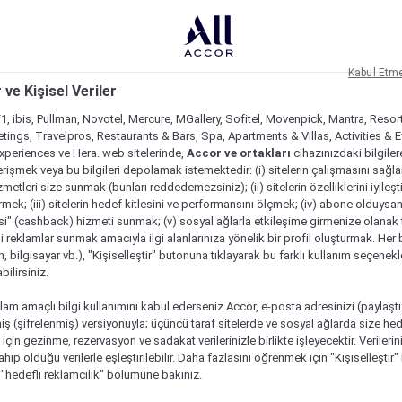
Kabul Etm
 ve Kişisel Veriler
1, ibis, Pullman, Novotel, Mercure, MGallery, Sofitel, Movenpick, Mantra, Resor
tings, Travelpros, Restaurants & Bars, Spa, Apartments & Villas, Activities & E
Experiences ve Hera. web sitelerinde,
Accor ve ortakları
cihazınızdaki bilgiler
rişmek veya bu bilgileri depolamak istemektedir: (i) sitelerin çalışmasını sağl
izmetleri size sunmak (bunları reddedemezsiniz); (ii) sitelerin özelliklerini iyileş
irmek; (iii) sitelerin hedef kitlesini ve performansını ölçmek; (iv) abone olduysan
si" (cashback) hizmeti sunmak; (v) sosyal ağlarla etkileşime girmenize olanak 
i reklamlar sunmak amacıyla ilgi alanlarınıza yönelik bir profil oluşturmak. Her b
on, bilgisayar vb.), "Kişiselleştir" butonuna tıklayarak bu farklı kullanım seçenek
ilirsiniz.
lam amaçlı bilgi kullanımını kabul ederseniz Accor, e-posta adresinizi (paylaşt
ş (şifrelenmiş) versiyonuyla; üçüncü taraf sitelerde ve sosyal ağlarda size hed
çin gezinme, rezervasyon ve sadakat verilerinizle birlikte işleyecektir. Verileri
sahip olduğu verilerle eşleştirilebilir. Daha fazlasını öğrenmek için "Kişiselleştir
a "hedefli reklamcılık" bölümüne bakınız.