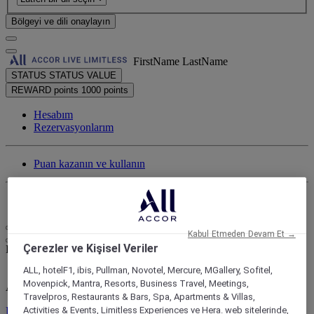
Bölgeyi ve dili onaylayın
FirstName LastName
STATUS
STATUS VALUE
REWARD points
1000 points
Hesabım
Rezervasyonlarım
Puan kazanın ve kullanın
Oturumu kapat
Kabul Etmeden Devam Et →
Çerezler ve Kişisel Veriler
FirstName LastName
ALL, hotelF1, ibis, Pullman, Novotel, Mercure, MGallery, Sofitel,
Movenpick, Mantra, Resorts, Business Travel, Meetings,
ALL Nereye giderseniz gidin, ne yaparsanız yapın sizi ödüllendirir
Travelpros, Restaurants & Bars, Spa, Apartments & Villas,
Program hakkında bilgi edinin
Activities & Events, Limitless Experiences ve Hera. web sitelerinde,