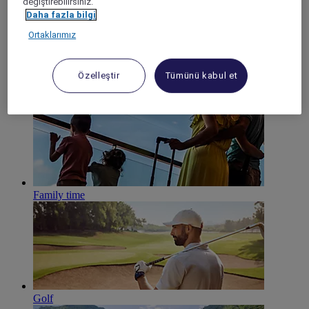
değiştirebilirsiniz.
Daha fazla bilgi
Ortaklarımız
Özelleştir
Tümünü kabul et
By the beach
Family time
Golf