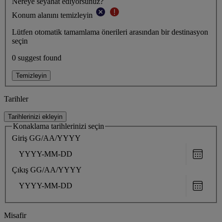
Nereye seyahat ediyorsunuz?
Konum alanını temizleyin
Lütfen otomatik tamamlama önerileri arasından bir destinasyon
seçin
0 suggest found
Temizleyin
Tarihler
Tarihlerinizi ekleyin
Konaklama tarihlerinizi seçin
Giriş
GG/AA/YYYY
Choose
date
Çıkış
GG/AA/YYYY
Choose
date
Misafir