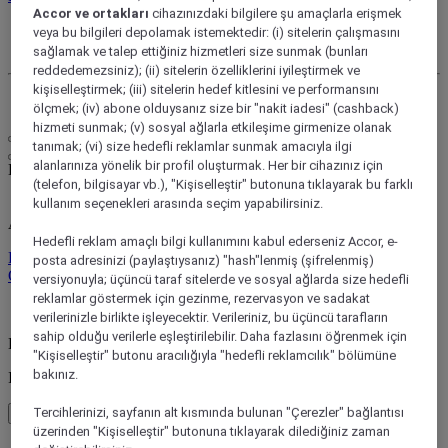
Accor ve ortakları
cihazınızdaki bilgilere şu amaçlarla erişmek
Hesabım
veya bu bilgileri depolamak istemektedir: (i) sitelerin çalışmasını
Rezervasyonlarım
sağlamak ve talep ettiğiniz hizmetleri size sunmak (bunları
reddedemezsiniz); (ii) sitelerin özelliklerini iyileştirmek ve
kişiselleştirmek; (iii) sitelerin hedef kitlesini ve performansını
Oturumu kapat
ölçmek; (iv) abone olduysanız size bir "nakit iadesi" (cashback)
hizmeti sunmak; (v) sosyal ağlarla etkileşime girmenize olanak
tanımak; (vi) size hedefli reklamlar sunmak amacıyla ilgi
alanlarınıza yönelik bir profil oluşturmak. Her bir cihazınız için
Kendi tarzınızda yaşam
(telefon, bilgisayar vb.), "Kişiselleştir" butonuna tıklayarak bu farklı
kullanım seçenekleri arasında seçim yapabilirsiniz.
ALL Nereye giderseniz gidin, ne yaparsanız yapın sizi ödüllendirir
Hedefli reklam amaçlı bilgi kullanımını kabul ederseniz Accor, e-
Program hakkında bilgi edinin
posta adresinizi (paylaştıysanız) "hash"lenmiş (şifrelenmiş)
Oturum aç
versiyonuyla; üçüncü taraf sitelerde ve sosyal ağlarda size hedefli
reklamlar göstermek için gezinme, rezervasyon ve sadakat
Rezervasyonlarım
verilerinizle birlikte işleyecektir. Verileriniz, bu üçüncü tarafların
sahip olduğu verilerle eşleştirilebilir. Daha fazlasını öğrenmek için
Back to main menu
"Kişiselleştir" butonu aracılığıyla "hedefli reklamcılık" bölümüne
bakınız.
Inspirations
Tercihlerinizi, sayfanın alt kısmında bulunan "Çerezler" bağlantısı
Ana menüye geri dönün
üzerinden "Kişiselleştir" butonuna tıklayarak dilediğiniz zaman