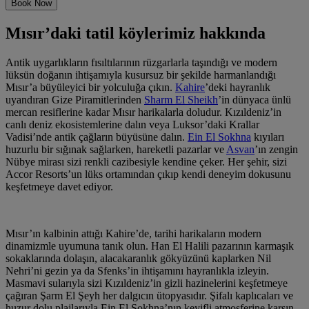
Book Now
Mısır’daki tatil köylerimiz hakkında
Antik uygarlıkların fısıltılarının rüzgarlarla taşındığı ve modern
lüksün doğanın ihtişamıyla kusursuz bir şekilde harmanlandığı
Mısır’a büyüleyici bir yolculuğa çıkın.
Kahire
’deki hayranlık
uyandıran Gize Piramitlerinden
Sharm El Sheikh
’in dünyaca ünlü
mercan resiflerine kadar Mısır harikalarla doludur. Kızıldeniz’in
canlı deniz ekosistemlerine dalın veya Luksor’daki Krallar
Vadisi’nde antik çağların büyüsüne dalın.
Ein El Sokhna
kıyıları
huzurlu bir sığınak sağlarken, hareketli pazarlar ve
Asvan
’ın zengin
Nübye mirası sizi renkli cazibesiyle kendine çeker. Her şehir, sizi
Accor Resorts’un lüks ortamından çıkıp kendi deneyim dokusunu
keşfetmeye davet ediyor.
Mısır’ın kalbinin attığı Kahire’de, tarihi harikaların modern
dinamizmle uyumuna tanık olun. Han El Halili pazarının karmaşık
sokaklarında dolaşın, alacakaranlık gökyüzünü kaplarken Nil
Nehri’ni gezin ya da Sfenks’in ihtişamını hayranlıkla izleyin.
Masmavi sularıyla sizi Kızıldeniz’in gizli hazinelerini keşfetmeye
çağıran Şarm El Şeyh her dalgıcın ütopyasıdır. Şifalı kaplıcaları ve
huzur dolu plajlarıyla Ein El Sokhna’nın keyifli atmosferine karşın