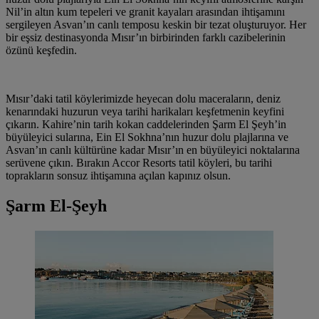
Nil’in altın kum tepeleri ve granit kayaları arasından ihtişamını
sergileyen Asvan’ın canlı temposu keskin bir tezat oluşturuyor. Her
bir eşsiz destinasyonda Mısır’ın birbirinden farklı cazibelerinin
özünü keşfedin.
Mısır’daki tatil köylerimizde heyecan dolu maceraların, deniz
kenarındaki huzurun veya tarihi harikaları keşfetmenin keyfini
çıkarın. Kahire’nin tarih kokan caddelerinden Şarm El Şeyh’in
büyüleyici sularına, Ein El Sokhna’nın huzur dolu plajlarına ve
Asvan’ın canlı kültürüne kadar Mısır’ın en büyüleyici noktalarına
serüvene çıkın. Bırakın Accor Resorts tatil köyleri, bu tarihi
toprakların sonsuz ihtişamına açılan kapınız olsun.
Şarm El-Şeyh