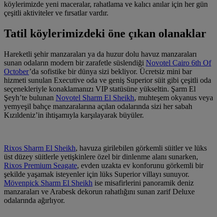
köylerimizde yeni maceralar, rahatlama ve kalıcı anılar için her gün
çeşitli aktiviteler ve fırsatlar vardır.
Tatil köylerimizdeki öne çıkan olanaklar
Hareketli şehir manzaraları ya da huzur dolu havuz manzaraları
sunan odaların modern bir zarafetle süslendiği
Novotel Cairo 6th Of
October
’da sofistike bir dünya sizi bekliyor. Ücretsiz mini bar
hizmeti sunulan Executive oda ve geniş Superior süit gibi çeşitli oda
seçenekleriyle konaklamanızı VIP statüsüne yükseltin. Şarm El
Şeyh’te bulunan
Novotel Sharm El Sheikh
, muhteşem okyanus veya
yemyeşil bahçe manzaralarına açılan odalarında sizi her sabah
Kızıldeniz’in ihtişamıyla karşılayarak büyüler.
Rixos Sharm El Sheikh
, havuza girilebilen görkemli süitler ve lüks
üst düzey süitlerle yetişkinlere özel bir dinlenme alanı sunarken,
Rixos Premium Seagate
, evden uzakta ev konforunu görkemli bir
şekilde yaşamak isteyenler için lüks Superior villayı sunuyor.
Mövenpick Sharm El Sheikh
ise misafirlerini panoramik deniz
manzaraları ve Arabesk dekorun rahatlığını sunan zarif Deluxe
odalarında ağırlıyor.