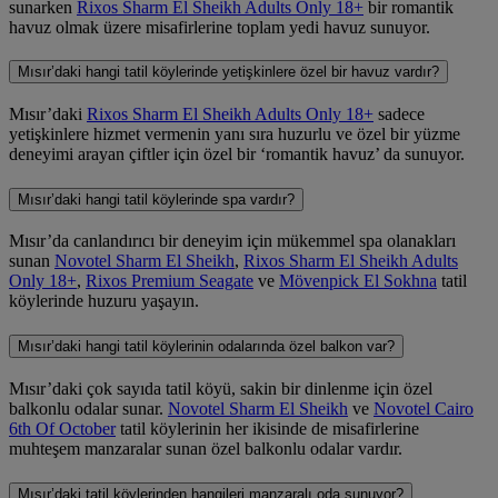
sunarken
Rixos Sharm El Sheikh Adults Only 18+
bir romantik
havuz olmak üzere misafirlerine toplam yedi havuz sunuyor.
Mısır’daki hangi tatil köylerinde yetişkinlere özel bir havuz vardır?
Mısır’daki
Rixos Sharm El Sheikh Adults Only 18+
sadece
yetişkinlere hizmet vermenin yanı sıra huzurlu ve özel bir yüzme
deneyimi arayan çiftler için özel bir ‘romantik havuz’ da sunuyor.
Mısır’daki hangi tatil köylerinde spa vardır?
Mısır’da canlandırıcı bir deneyim için mükemmel spa olanakları
sunan
Novotel Sharm El Sheikh
,
Rixos Sharm El Sheikh Adults
Only 18+
,
Rixos Premium Seagate
ve
Mövenpick El Sokhna
tatil
köylerinde huzuru yaşayın.
Mısır’daki hangi tatil köylerinin odalarında özel balkon var?
Mısır’daki çok sayıda tatil köyü, sakin bir dinlenme için özel
balkonlu odalar sunar.
Novotel Sharm El Sheikh
ve
Novotel Cairo
6th Of October
tatil köylerinin her ikisinde de misafirlerine
muhteşem manzaralar sunan özel balkonlu odalar vardır.
Mısır’daki tatil köylerinden hangileri manzaralı oda sunuyor?