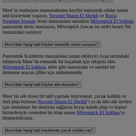
Mısır’ın muhteşem manzaralarının keyfini manzaralı odalar sunan
tatil köylerinde yaşayın.
Novotel Sharm El Sheikh
ve
Rixos
Premium Seagate
deniz manzaraları sunarken
Mövenpick El Sokhna
panoramik deniz manzarası,
Mövenpick Aswan
ise nefes kesen Nil
manzaraları sunuyor.
Mısır’daki hangi tatil köyleri romantik ortam sunuyor?
Panoramik Kızıldeniz manzaraları sunan etkileyici Arap tarzındaki
odalarıyla Mısır’da romantik bir kaçamak için rakipsiz olan
Mövenpick El Sokhna
, tablo gibi manzaralar ve samimi bir
dinlenme arayan çiftler için mükemmeldir.
Mısır’daki hangi tatil köyleri aile dostudur?
Mısır’da aile dostu bir tatil yapmak istiyorsanız, çocuk kulübü ve
özel plajı bulunan
Novotel Sharm El Sheikh
’i ya da tüm aile üyeleri
için unutulmaz bir deneyim sağlayan beyaz kumlu plajı ve kişisel
hizmetleriyle cennetten bir köşe sunan
Mövenpick El Sokhna
’yı
düşünebilirsiniz.
Mısır’daki hangi tatil köylerinde çocuk kulübü var?