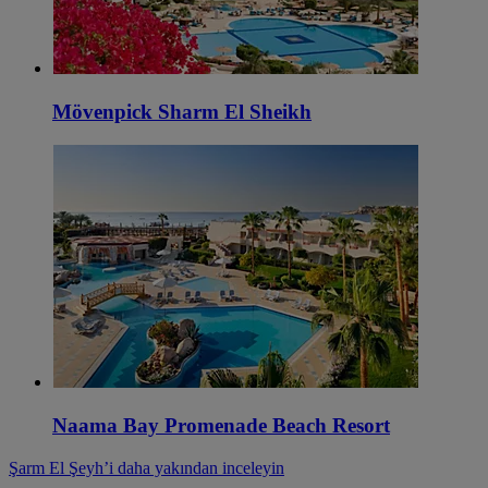
Mövenpick Sharm El Sheikh
Naama Bay Promenade Beach Resort
Şarm El Şeyh’i daha yakından inceleyin