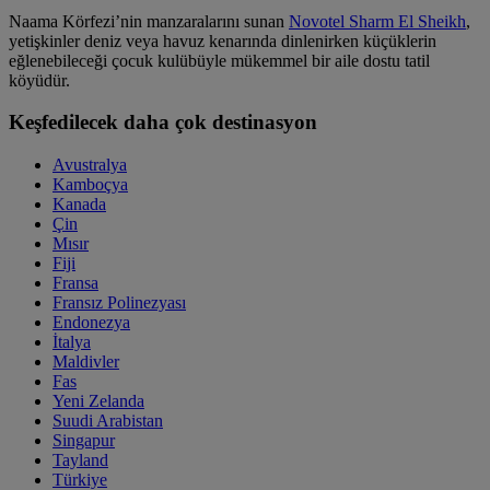
Naama Körfezi’nin manzaralarını sunan
Novotel Sharm El Sheikh
,
yetişkinler deniz veya havuz kenarında dinlenirken küçüklerin
eğlenebileceği çocuk kulübüyle mükemmel bir aile dostu tatil
köyüdür.
Keşfedilecek daha çok destinasyon
Avustralya
Kamboçya
Kanada
Çin
Mısır
Fiji
Fransa
Fransız Polinezyası
Endonezya
İtalya
Maldivler
Fas
Yeni Zelanda
Suudi Arabistan
Singapur
Tayland
Türkiye