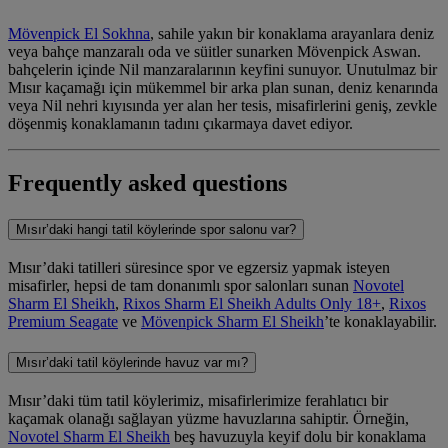
Mövenpick El Sokhna
, sahile yakın bir konaklama arayanlara deniz
veya bahçe manzaralı oda ve süitler sunarken
Mövenpick Aswan
.
bahçelerin içinde Nil manzaralarının keyfini sunuyor. Unutulmaz bir
Mısır kaçamağı için mükemmel bir arka plan sunan, deniz kenarında
veya Nil nehri kıyısında yer alan her tesis, misafirlerini geniş, zevkle
döşenmiş konaklamanın tadını çıkarmaya davet ediyor.
Frequently asked questions
Mısır’daki hangi tatil köylerinde spor salonu var?
Mısır’daki tatilleri süresince spor ve egzersiz yapmak isteyen
misafirler, hepsi de tam donanımlı spor salonları sunan
Novotel
Sharm El Sheikh
,
Rixos Sharm El Sheikh Adults Only 18+
,
Rixos
Premium Seagate
ve
Mövenpick Sharm El Sheikh
’te konaklayabilir.
Mısır’daki tatil köylerinde havuz var mı?
Mısır’daki tüm tatil köylerimiz, misafirlerimize ferahlatıcı bir
kaçamak olanağı sağlayan yüzme havuzlarına sahiptir. Örneğin,
Novotel Sharm El Sheikh
beş havuzuyla keyif dolu bir konaklama