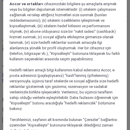
Accor ve ortakları
cihazınızdaki bilgilere şu amaçlarla erişmek
Hesabım
veya bu bilgileri depolamak istemektedir: (i) sitelerin çalışmasını
Rezervasyonlarım
sağlamak ve talep ettiğiniz hizmetleri size sunmak (bunları
reddedemezsiniz); (ii) sitelerin özelliklerini iyileştirmek ve
kişiselleştirmek; (iii) sitelerin hedef kitlesini ve performansını
Oturumu kapat
ölçmek; (iv) abone olduysanız size bir "nakit iadesi" (cashback)
hizmeti sunmak; (v) sosyal ağlarla etkileşime girmenize olanak
tanımak; (vi) size hedefli reklamlar sunmak amacıyla ilgi
alanlarınıza yönelik bir profil oluşturmak. Her bir cihazınız için
Kendi tarzınızda yaşam
(telefon, bilgisayar vb.), "Kişiselleştir" butonuna tıklayarak bu farklı
kullanım seçenekleri arasında seçim yapabilirsiniz.
ALL Nereye giderseniz gidin, ne yaparsanız yapın sizi ödüllendirir
Hedefli reklam amaçlı bilgi kullanımını kabul ederseniz Accor, e-
Program hakkında bilgi edinin
posta adresinizi (paylaştıysanız) "hash"lenmiş (şifrelenmiş)
Oturum aç
versiyonuyla; üçüncü taraf sitelerde ve sosyal ağlarda size hedefli
reklamlar göstermek için gezinme, rezervasyon ve sadakat
Rezervasyonlarım
verilerinizle birlikte işleyecektir. Verileriniz, bu üçüncü tarafların
sahip olduğu verilerle eşleştirilebilir. Daha fazlasını öğrenmek için
Back to main menu
"Kişiselleştir" butonu aracılığıyla "hedefli reklamcılık" bölümüne
bakınız.
Inspirations
Tercihlerinizi, sayfanın alt kısmında bulunan "Çerezler" bağlantısı
Ana menüye geri dönün
üzerinden "Kişiselleştir" butonuna tıklayarak dilediğiniz zaman