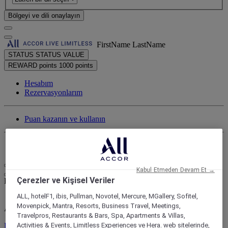
Bölgeyi ve dili onaylayın
FirstName LastName
STATUS
STATUS VALUE
REWARD points
1000 points
Hesabım
Rezervasyonlarım
Puan kazanın ve kullanın
Oturumu kapat
Kabul Etmeden Devam Et →
Çerezler ve Kişisel Veriler
FirstName LastName
ALL, hotelF1, ibis, Pullman, Novotel, Mercure, MGallery, Sofitel,
Movenpick, Mantra, Resorts, Business Travel, Meetings,
ALL Nereye giderseniz gidin, ne yaparsanız yapın sizi ödüllendirir
Travelpros, Restaurants & Bars, Spa, Apartments & Villas,
Program hakkında bilgi edinin
Activities & Events, Limitless Experiences ve Hera. web sitelerinde,