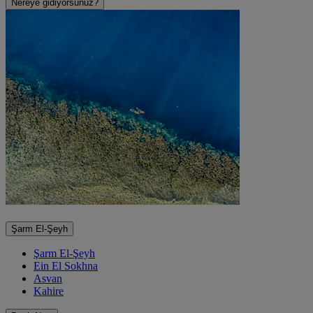
Nereye gidiyorsunuz?
Şarm El-Şeyh
Şarm El-Şeyh
Ein El Sokhna
Asvan
Kahire