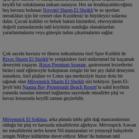
keyifli bir soluklanma imkanı sunuyor. Her an ferahlayabileceğiniz
beş havuzu bulunan
Novotel Sharm El Sheikh
’te su sporları
meraklıları için bir cennet olan Kızıldeniz’in büyüleyici sularına
dalın. Çocuk kulübü ve bebek bakım hizmetleri, ebeveynlerin
değerli zamanlarında tatil köyünün sunduğu olanaklardan
yararlanmalarını veya güneşin tadını çıkarmalarını sağlar.
Çok sayıda havuzu ve fitness tutkunlarına özel Spor Kulübü ile
Rixos Sharm El Sheikh
’te yetişkinlere özel mükemmel bir kaçamak
deneyimi yaşayın.
Rixos Premium Seagate
, gastronomi lezzetlerini
birinci sınıf eğlenceyle buluşturan zengin bir her şey dahil deneyimi
sunarken, özel plajları ve Lotus spa merkeziyle huzur dolu bir
sığınak olan
Mövenpick Sharm El Sheikh
sizi bekliyor. Şarm El-
Şeyh’teki
Naama Bay Promenade Beach Resort
’ta sahil keyfinin
yanında sunulan internet bağlantısı sayesinde misafirler plaj ve
havuz kenarında keyifli zaman geçirebilir.
Mövenpick El Sokhna
, arka planda tablo gibi dağ manzaralarının
olduğu bir plaj ve havuzda misafirlerini ağırlıyor.
Mövenpick Aswan
ise misafirlerini nefes kesen Nil manzaraları ve yemyeşil bahçelerle
zengin Nübye kültürüne davet ediyor. Mısır’da bulunan tatil