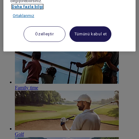
değiştirebilirsiniz.
Daha fazla bilgi
Ortaklarımız
Özelleştir
Tümünü kabul et
By the beach
Family time
Golf