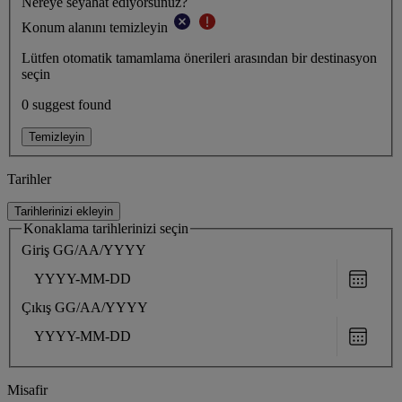
Nereye seyahat ediyorsunuz?
Konum alanını temizleyin
Lütfen otomatik tamamlama önerileri arasından bir destinasyon
seçin
0 suggest found
Temizleyin
Tarihler
Tarihlerinizi ekleyin
Konaklama tarihlerinizi seçin
Giriş
GG/AA/YYYY
Choose
date
Çıkış
GG/AA/YYYY
Choose
date
Misafir