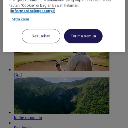
mengeklik tombol "Personalisasi" yang dapat diakses melalui
tautan "Cookie" di bagian bawah halaman.
Informasi selengkapnya
Mitra kami
Family time
Sesuaikan
Terima semua
Golf
In the mountain
Spa hotels