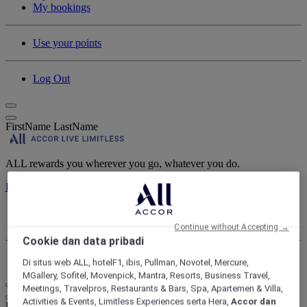
My bookings
Use your points
Log Out
FirstName LastName
ALL rewards you wherever you go, whatever you do.
Discover the Program
My account
My bookings
Continue without Accepting →
Cookie dan data pribadi
Log Out
Di situs web ALL, hotelF1, ibis, Pullman, Novotel, Mercure,
MGallery, Sofitel, Movenpick, Mantra, Resorts, Business Travel,
Meetings, Travelpros, Restaurants & Bars, Spa, Apartemen & Villa,
Activities & Events, Limitless Experiences serta Hera,
Accor dan
Life styled your way