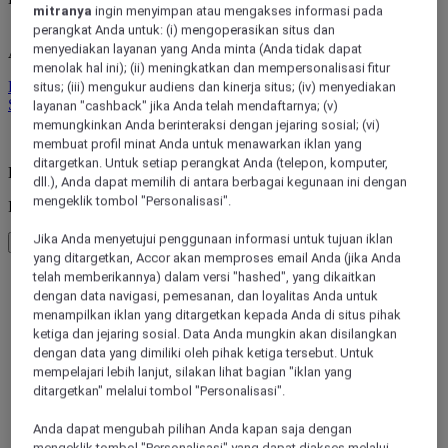
mitranya
ingin menyimpan atau mengakses informasi pada
perangkat Anda untuk: (i) mengoperasikan situs dan
menyediakan layanan yang Anda minta (Anda tidak dapat
ALL rewards you wherever you go, whatever you do.
menolak hal ini); (ii) meningkatkan dan mempersonalisasi fitur
Discover the Program
situs; (iii) mengukur audiens dan kinerja situs; (iv) menyediakan
Sign In
layanan "cashback" jika Anda telah mendaftarnya; (v)
memungkinkan Anda berinteraksi dengan jejaring sosial; (vi)
My bookings
membuat profil minat Anda untuk menawarkan iklan yang
ditargetkan. Untuk setiap perangkat Anda (telepon, komputer,
Back to main menu
dll.), Anda dapat memilih di antara berbagai kegunaan ini dengan
mengeklik tombol "Personalisasi".
Inspirasi
Jika Anda menyetujui penggunaan informasi untuk tujuan iklan
Kembali ke menu utama
yang ditargetkan, Accor akan memproses email Anda (jika Anda
telah memberikannya) dalam versi "hashed", yang dikaitkan
dengan data navigasi, pemesanan, dan loyalitas Anda untuk
menampilkan iklan yang ditargetkan kepada Anda di situs pihak
ketiga dan jejaring sosial. Data Anda mungkin akan disilangkan
dengan data yang dimiliki oleh pihak ketiga tersebut. Untuk
mempelajari lebih lanjut, silakan lihat bagian "iklan yang
ditargetkan" melalui tombol "Personalisasi".
By the beach
Anda dapat mengubah pilihan Anda kapan saja dengan