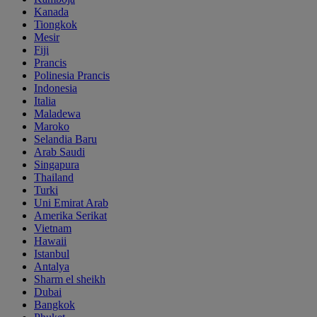
Kanada
Tiongkok
Mesir
Fiji
Prancis
Polinesia Prancis
Indonesia
Italia
Maladewa
Maroko
Selandia Baru
Arab Saudi
Singapura
Thailand
Turki
Uni Emirat Arab
Amerika Serikat
Vietnam
Hawaii
Istanbul
Antalya
Sharm el sheikh
Dubai
Bangkok