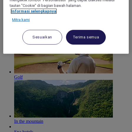
mengeklik tombol "Personalisasi" yang dapat diakses melalui
tautan "Cookie" di bagian bawah halaman.
Informasi selengkapnya
Mitra kami
Family time
Sesuaikan
Terima semua
Golf
In the mountain
Spa hotels