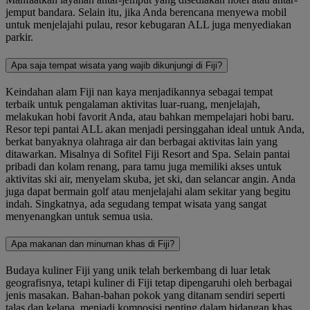
jemput bandara. Selain itu, jika Anda berencana menyewa mobil
untuk menjelajahi pulau, resor kebugaran ALL juga menyediakan
parkir.
Apa saja tempat wisata yang wajib dikunjungi di Fiji?
Keindahan alam Fiji nan kaya menjadikannya sebagai tempat
terbaik untuk pengalaman aktivitas luar-ruang, menjelajah,
melakukan hobi favorit Anda, atau bahkan mempelajari hobi baru.
Resor tepi pantai ALL akan menjadi persinggahan ideal untuk Anda,
berkat banyaknya olahraga air dan berbagai aktivitas lain yang
ditawarkan. Misalnya di Sofitel Fiji Resort and Spa. Selain pantai
pribadi dan kolam renang, para tamu juga memiliki akses untuk
aktivitas ski air, menyelam skuba, jet ski, dan selancar angin. Anda
juga dapat bermain golf atau menjelajahi alam sekitar yang begitu
indah. Singkatnya, ada segudang tempat wisata yang sangat
menyenangkan untuk semua usia.
Apa makanan dan minuman khas di Fiji?
Budaya kuliner Fiji yang unik telah berkembang di luar letak
geografisnya, tetapi kuliner di Fiji tetap dipengaruhi oleh berbagai
jenis masakan. Bahan-bahan pokok yang ditanam sendiri seperti
talas dan kelapa, menjadi komposisi penting dalam hidangan khas