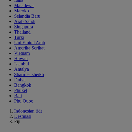
Italia
Maladewa
Maroko
Selandia Baru
Arab Saudi
Singapura
Thailand
Turki
Uni Emirat Arab
Amerika Serikat
Vietnam
Hawaii
Istanbul
Antalya
Sharm el sheikh
Dubai
Bangkok
Phuket
Bali
Phu Quoc
Indonesian (id)
Destinasi
Fiji