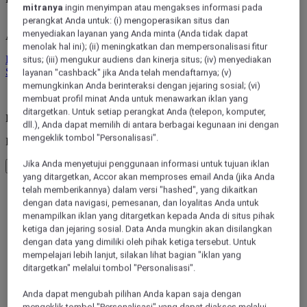
mitranya
ingin menyimpan atau mengakses informasi pada
perangkat Anda untuk: (i) mengoperasikan situs dan
menyediakan layanan yang Anda minta (Anda tidak dapat
ALL rewards you wherever you go, whatever you do.
menolak hal ini); (ii) meningkatkan dan mempersonalisasi fitur
Discover the Program
situs; (iii) mengukur audiens dan kinerja situs; (iv) menyediakan
Sign In
layanan "cashback" jika Anda telah mendaftarnya; (v)
memungkinkan Anda berinteraksi dengan jejaring sosial; (vi)
My bookings
membuat profil minat Anda untuk menawarkan iklan yang
ditargetkan. Untuk setiap perangkat Anda (telepon, komputer,
Back to main menu
dll.), Anda dapat memilih di antara berbagai kegunaan ini dengan
mengeklik tombol "Personalisasi".
Inspirasi
Jika Anda menyetujui penggunaan informasi untuk tujuan iklan
Kembali ke menu utama
yang ditargetkan, Accor akan memproses email Anda (jika Anda
telah memberikannya) dalam versi "hashed", yang dikaitkan
dengan data navigasi, pemesanan, dan loyalitas Anda untuk
menampilkan iklan yang ditargetkan kepada Anda di situs pihak
ketiga dan jejaring sosial. Data Anda mungkin akan disilangkan
dengan data yang dimiliki oleh pihak ketiga tersebut. Untuk
mempelajari lebih lanjut, silakan lihat bagian "iklan yang
ditargetkan" melalui tombol "Personalisasi".
By the beach
Anda dapat mengubah pilihan Anda kapan saja dengan