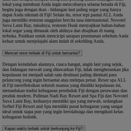
lokal yang membuat Anda ingin mencobanya selama berada di Fiji,
begitu juga dengan ikan - hidangan laut paling segar yang hanya
dapat Anda nikmati di Fiji! Selain itu, resor tepi pantai ALL Anda
juga memiliki restoran unggulan bercita rasa internasional. Novotel
Suva Lami Bay, misalnya, restoran Husk menyajikan bahan-bahan
lokal segar yang dimasak oleh ahlinya dan disajikan di ruang
terbuka. Pastikan untuk mencicipi sarapan prasmanan sebelum Anda
keluar untuk menjelajahi alam indah di sekeliling Anda.
Mencari resor terbaik di Fiji untuk bersantai?
Dengan keindahan alamnya, cuaca hangat, angin laut yang sejuk,
dan hidangan mewah yang ditawarkan Fiji, tidak mengherankan jika
kepulauan ini menjadi salah satu destinasi paling diminati para
pelancong yang ingin bersantai atau melepas penat. Resor spa ALL
di Fiji merefleksikan seluruh nuansa yang dimiliki kepulauan ini,
memadukan tradisi kebugaran penduduk Fiji dengan perawatan dan
produk modern. Pullman Nadi Bay Resort and Spa Fiji dan Novotel
Suva Lami Bay, keduanya memiliki spa yang mewah, sedangkan
Sofitel Fiji Resort and Spa memiliki pusat kebugaran yang sangat
ideal untuk siapa pun yang ingin berolahraga dan mengikuti kelas
kebugaran holistik.
Kapan waktu terbaik untuk berkunjung ke Fiji?