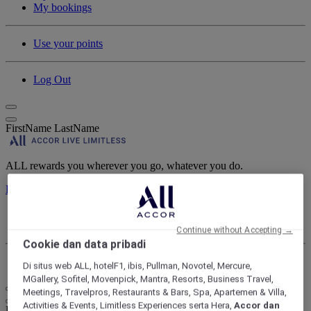
My bookings
Use your points
Log Out
FirstName LastName
ALL rewards you wherever you go, whatever you do.
Discover the Program
My account
My bookings
Continue without Accepting →
Cookie dan data pribadi
Log Out
Di situs web ALL, hotelF1, ibis, Pullman, Novotel, Mercure,
MGallery, Sofitel, Movenpick, Mantra, Resorts, Business Travel,
Meetings, Travelpros, Restaurants & Bars, Spa, Apartemen & Villa,
Activities & Events, Limitless Experiences serta Hera,
Accor dan
Life styled your way